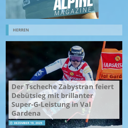
HERREN
Der Tscheche Zabystran feiert
Debütsieg mit brillanter
Super-G-Leistung in Val
Gardena
DEZEMBER 19, 2025