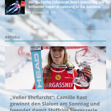
Der Tscheche Zabystran feiert Debütsieg mit
brillanter Super-G-Leistung in Val Gardena
Dezember 19, 2025
AKTUELL
„Voller Ehrfurcht“: Camille Rast
gewinnt den Slalom am Sonntag und
beendet damit Shiffrins Siegesserie