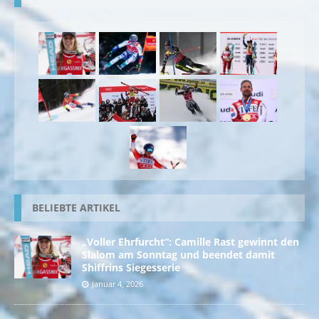
BELIEBTE ARTIKEL
„Voller Ehrfurcht“: Camille Rast gewinnt den
Slalom am Sonntag und beendet damit
Shiffrins Siegesserie
Januar 4, 2026