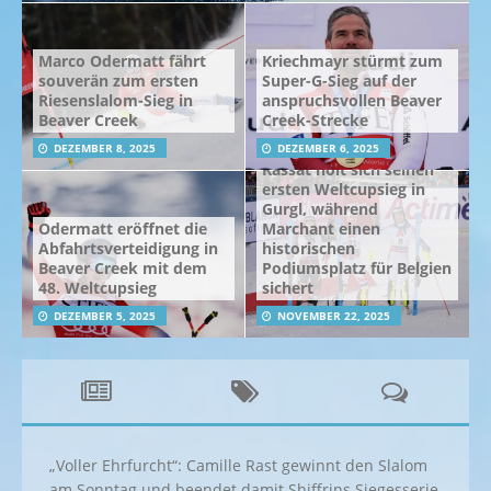
Marco Odermatt fährt
Kriechmayr stürmt zum
souverän zum ersten
Super-G-Sieg auf der
Riesenslalom-Sieg in
anspruchsvollen Beaver
Beaver Creek
Creek-Strecke
DEZEMBER 8, 2025
DEZEMBER 6, 2025
Rassat holt sich seinen
ersten Weltcupsieg in
Gurgl, während
Odermatt eröffnet die
Marchant einen
Abfahrtsverteidigung in
historischen
Beaver Creek mit dem
Podiumsplatz für Belgien
48. Weltcupsieg
sichert
DEZEMBER 5, 2025
NOVEMBER 22, 2025
„Voller Ehrfurcht“: Camille Rast gewinnt den Slalom
am Sonntag und beendet damit Shiffrins Siegesserie