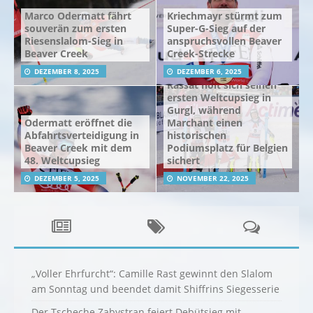
Marco Odermatt fährt
Kriechmayr stürmt zum
souverän zum ersten
Super-G-Sieg auf der
Riesenslalom-Sieg in
anspruchsvollen Beaver
Beaver Creek
Creek-Strecke
DEZEMBER 8, 2025
DEZEMBER 6, 2025
Rassat holt sich seinen
ersten Weltcupsieg in
Gurgl, während
Odermatt eröffnet die
Marchant einen
Abfahrtsverteidigung in
historischen
Beaver Creek mit dem
Podiumsplatz für Belgien
48. Weltcupsieg
sichert
DEZEMBER 5, 2025
NOVEMBER 22, 2025
„Voller Ehrfurcht“: Camille Rast gewinnt den Slalom
am Sonntag und beendet damit Shiffrins Siegesserie
Der Tscheche Zabystran feiert Debütsieg mit