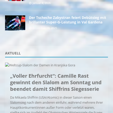
Januar 4, 2026
Der Tscheche Zabystran feiert Debütsieg mit
brillanter Super-G-Leistung in Val Gardena
Dezember 19, 2025
AKTUELL
„Voller Ehrfurcht“: Camille Rast
gewinnt den Slalom am Sonntag und
beendet damit Shiffrins Siegesserie
Da Mikaela Shiffrin (USA/Atomic) in dieser Saison einen
Slalomsieg nach dem anderen einfuhr, während mehrere ihrer
Hauptkonkurrentinnen außer Form oder verletzt waren,
stellte sich im Vorfeld der Olympischen Winterspiele die Frage: