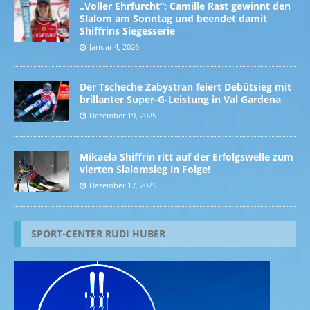
„Voller Ehrfurcht“: Camille Rast gewinnt den
Slalom am Sonntag und beendet damit
Shiffrins Siegesserie
Januar 4, 2026
Der Tscheche Zabystran feiert Debütsieg mit
brillanter Super-G-Leistung in Val Gardena
Dezember 19, 2025
Mikaela Shiffrin ritt auf der Erfolgswelle zum
vierten Slalomsieg in Folge!
Dezember 17, 2025
SPORT-CENTER RUDI HUBER